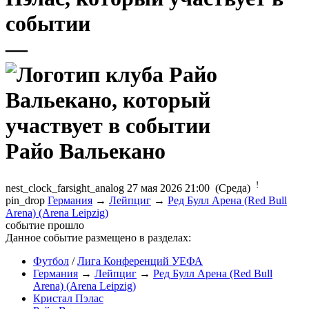
—
Райо Вальекано
!
nest_clock_farsight_analog
27 мая 2026 21:00 (Среда)
pin_drop
Германия
→
Лейпциг
→
Ред Булл Арена (Red Bull
Arena) (Arena Leipzig)
событие прошло
Данное событие размещено в разделах:
Футбол
/
Лига Конференций УЕФА
Германия
→
Лейпциг
→
Ред Булл Арена (Red Bull
Arena) (Arena Leipzig)
Кристал Пэлас